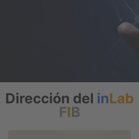
Dirección del
in
Lab
F
I
B