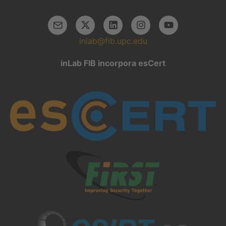
inlab@fib.upc.edu
inLab FIB incorpora esCert