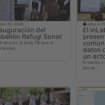
unio 30, 2026
junio 4, 
auguración del
El inLa
bellón Refugi Sonor
present
comuni
9 de junio, el inLab FIB tuvo la
datos 
rtunidad…
un act
El martes 2 
des de…