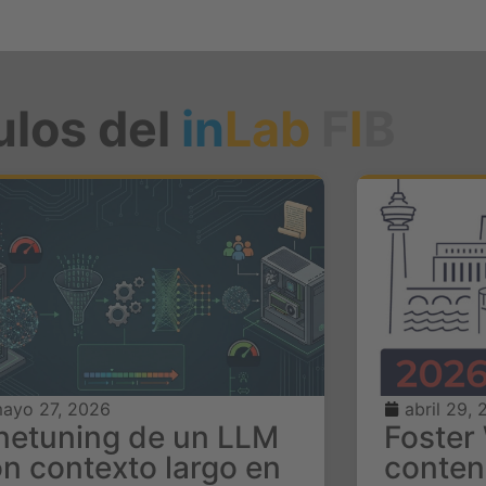
ulos del
in
Lab
F
I
B
ayo 27, 2026
abril 29,
netuning de un LLM
Foster 
n contexto largo en
conten