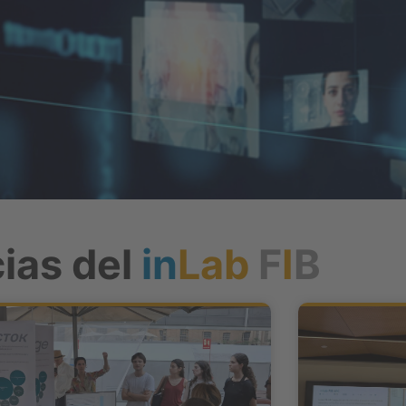
ias del
in
Lab
F
I
B