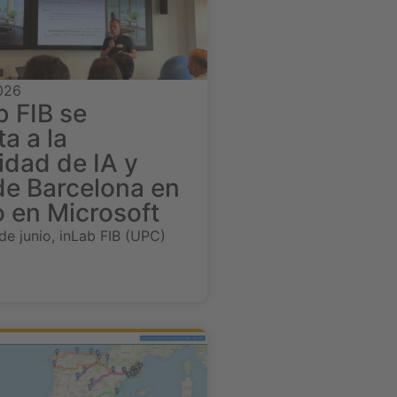
2026
b FIB se
a a la
dad de IA y
de Barcelona en
o en Microsoft
de junio, inLab FIB (UPC)