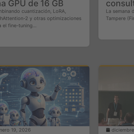
na GPU de 16 GB
consul
binando cuantización, LoRA,
La semana d
shAttention-2 y otras optimizaciones
Tampere (Fi
a el fine-tuning…
nero 19, 2026
diciembre