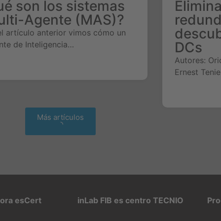
é son los sistemas
Elimin
ulti-Agente (MAS)?
redund
descub
el artículo anterior vimos cómo un
DCs
nte de Inteligencia…
Autores: Ori
Ernest Teni
Más artículos
pora esCert
inLab FIB es centro TECNIO
Pro