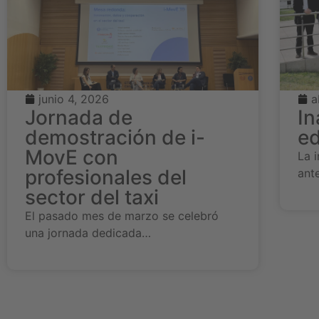
junio 4, 2026
a
Jornada de
In
demostración de i-
ed
MovE con
La i
profesionales del
ant
sector del taxi
El pasado mes de marzo se celebró
una jornada dedicada…