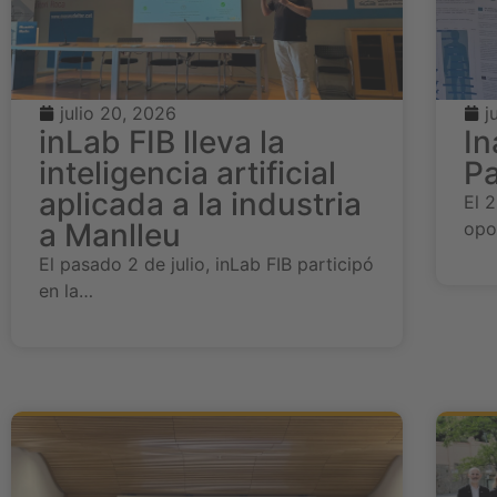
julio 20, 2026
j
inLab FIB lleva la
In
inteligencia artificial
Pa
aplicada a la industria
El 2
a Manlleu
opo
El pasado 2 de julio, inLab FIB participó
en la…