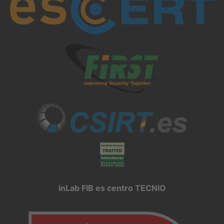
inLab FIB es centro TECNIO