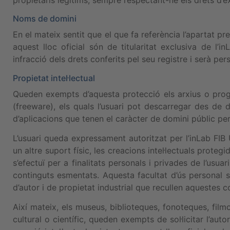
Noms de domini
En el mateix sentit que el que fa referència l’apartat p
aquest lloc oficial són de titularitat exclusiva de l
infracció dels drets conferits pel seu registre i serà pers
Propietat intel·lectual
Queden exempts d’aquesta protecció els arxius o progra
(freeware), els quals l’usuari pot descarregar des de di
d’aplicacions que tenen el caràcter de domini públic per
L’usuari queda expressament autoritzat per l’inLab FIB
un altre suport físic, les creacions intel·lectuals prote
s’efectuï per a finalitats personals i privades de l’usua
continguts esmentats. Aquesta facultat d’ús personal 
d’autor i de propietat industrial que recullen aquestes c
Així mateix, els museus, biblioteques, fonoteques, film
cultural o científic, queden exempts de sol·licitar l’aut