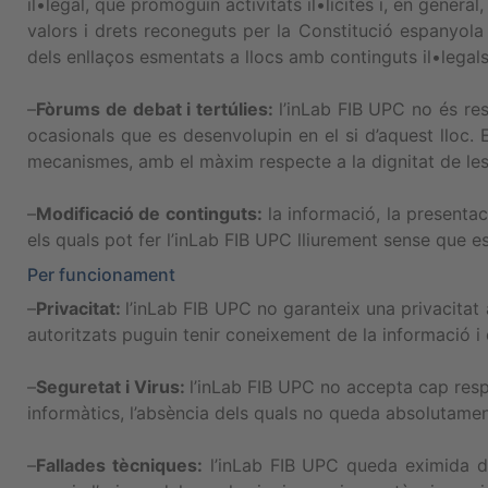
il•legal, que promoguin activitats il•lícites i, en genera
valors i drets reconeguts per la Constitució espanyola 
dels enllaços esmentats a llocs amb continguts il•lega
–
Fòrums de debat i tertúlies:
l’inLab FIB UPC no és res
ocasionals que es desenvolupin en el si d’aquest lloc. 
mecanismes, amb el màxim respecte a la dignitat de les 
–
Modificació de continguts:
la informació, la presenta
els quals pot fer l’inLab FIB UPC lliurement sense que e
Per funcionament
–
Privacitat:
l’inLab FIB UPC no garanteix una privacitat a
autoritzats puguin tenir coneixement de la informació i 
–
Seguretat i Virus:
l’inLab FIB UPC no accepta cap respo
informàtics, l’absència dels quals no queda absolutame
–
Fallades tècniques:
l’inLab FIB UPC queda eximida de