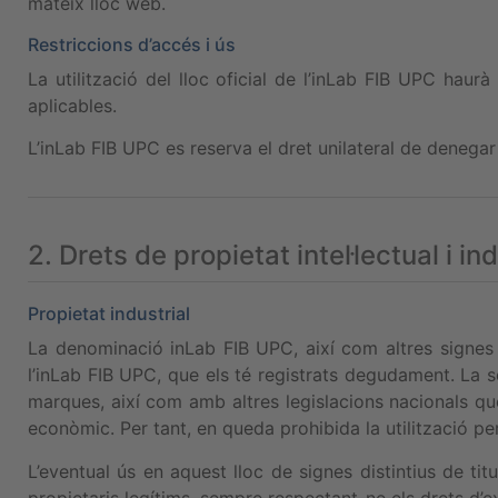
mateix lloc web.
Restriccions d’accés i ús
La utilització del lloc oficial de l’inLab FIB UPC haur
aplicables.
L’inLab FIB UPC es reserva el dret unilateral de denegar
2. Drets de propietat intel·lectual i ind
Propietat industrial
La denominació inLab FIB UPC, així com altres signes 
l’inLab FIB UPC, que els té registrats degudament. La se
marques, així com amb altres legislacions nacionals que h
econòmic. Per tant, en queda prohibida la utilització per
L’eventual ús en aquest lloc de signes distintius de tit
propietaris legítims, sempre respectant-ne els drets d’ex