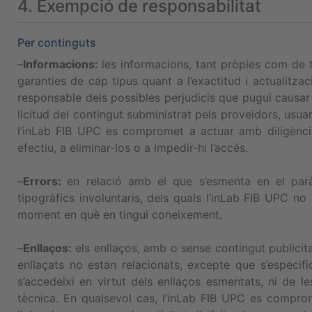
4. Exempció de responsabilitat
Per continguts
–
Informacions:
les informacions, tant pròpies com de 
garanties de cap tipus quant a l’exactitud i actualitza
responsable dels possibles perjudicis que pugui causar l
licitud del contingut subministrat pels proveïdors, usuar
l’inLab FIB UPC es compromet a actuar amb diligència p
efectiu, a eliminar-los o a impedir-hi l’accés.
–
Errors:
en relació amb el que s’esmenta en el parà
tipogràfics involuntaris, dels quals l’inLab FIB UPC 
moment en què en tingui coneixement.
–
Enllaços:
els enllaços, amb o sense contingut publicita
enllaçats no estan relacionats, excepte que s’especifi
s’accedeixi en virtut dels enllaços esmentats, ni de le
tècnica. En qualsevol cas, l’inLab FIB UPC es comprom