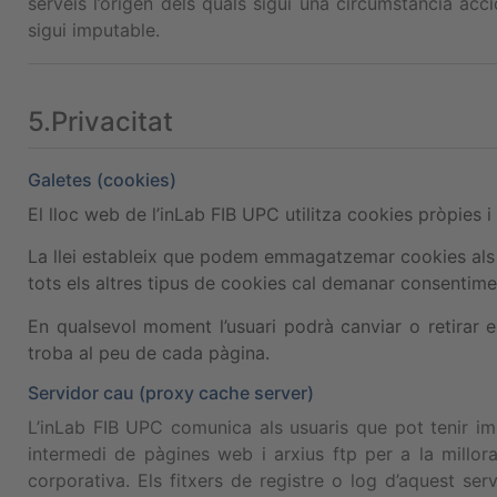
serveis l’origen dels quals sigui una circumstància acc
sigui imputable.
5.Privacitat
Galetes (cookies)
El lloc web de l’inLab FIB UPC utilitza cookies pròpies i
La llei estableix que podem emmagatzemar cookies als di
tots els altres tipus de cookies cal demanar consentime
En qualsevol moment l’usuari podrà canviar o retirar 
troba al peu de cada pàgina.
Servidor cau (proxy cache server)
L’inLab FIB UPC comunica als usuaris que pot tenir im
intermedi de pàgines web i arxius ftp per a la millor
corporativa. Els fitxers de registre o log d’aquest se