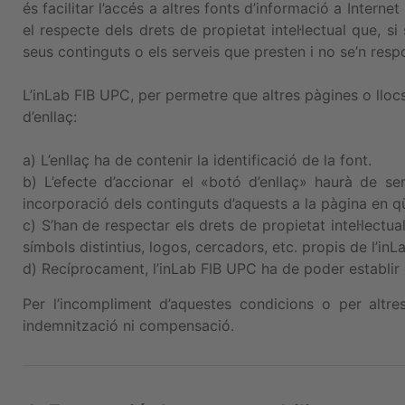
és facilitar l’accés a altres fonts d’informació a Interne
el respecte dels drets de propietat intel·lectual que, s
seus continguts o els serveis que presten i no se’n respon
L’inLab FIB UPC, per permetre que altres pàgines o llocs
d’enllaç:
a) L’enllaç ha de contenir la identificació de la font.
b) L’efecte d’accionar el «botó d’enllaç» haurà de 
incorporació dels continguts d’aquests a la pàgina en q
c) S’han de respectar els drets de propietat intel·lectu
símbols distintius, logos, cercadors, etc. propis de l’in
d) Recíprocament, l’inLab FIB UPC ha de poder establir
Per l’incompliment d’aquestes condicions o per altre
indemnització ni compensació.