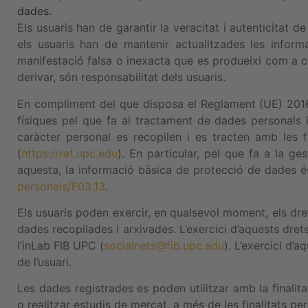
dades.
Els usuaris han de garantir la veracitat i autenticitat 
els usuaris han de mantenir actualitzades les infor
manifestació falsa o inexacta que es produeixi com a c
derivar, són responsabilitat dels usuaris.
En compliment del que disposa el Reglament (UE) 2016/6
físiques pel que fa al tractament de dades personals 
caràcter personal es recopilen i es tracten amb les f
(
https://rat.upc.edu
). En particular, pel que fa a la g
aquesta, la informació bàsica de protecció de dades é
personals/F03.13
.
Els usuaris poden exercir, en qualsevol moment, els drets
dades recopilades i arxivades. L’exercici d’aquests dret
l’inLab FIB UPC (
socialnets@fib.upc.edu
). L’exercici d’
de l’usuari.
Les dades registrades es poden utilitzar amb la finalita
o realitzar estudis de mercat, a més de les finalitats pe