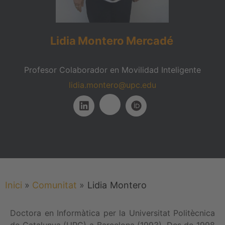
Lidia
Montero
Mercadé
Profesor Colaborador en Movilidad Inteligente
lidia.montero@upc.edu
Inici
»
Comunitat
»
Lidia
Montero
Doctora en Informàtica per la Universitat Politècnica
de Catalunya (UPC) a Barcelona (1993). Des de 1998