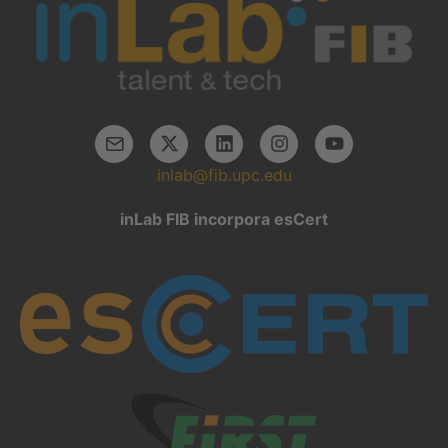
inlab@fib.upc.edu
inLab FIB incorpora esCert