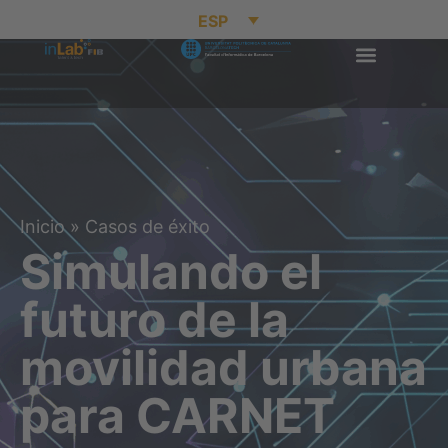
ESP
Inicio
»
Casos de éxito
Simulando el
futuro de la
movilidad urbana
para CARNET