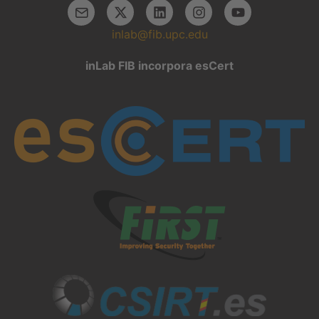
inlab@fib.upc.edu
inLab FIB incorpora esCert