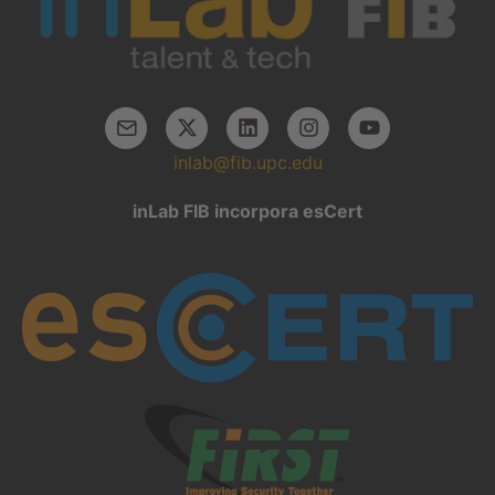
inlab@fib.upc.edu
inLab FIB incorpora esCert