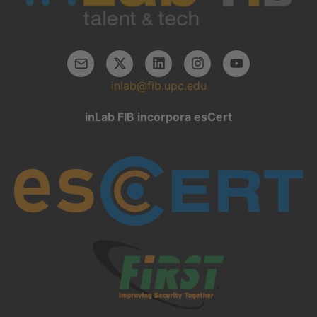
inlab@fib.upc.edu
inLab FIB incorpora esCert