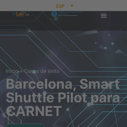
ESP
Inicio
»
Casos de éxito
Barcelona, Smart
Shuttle Pilot para
CARNET