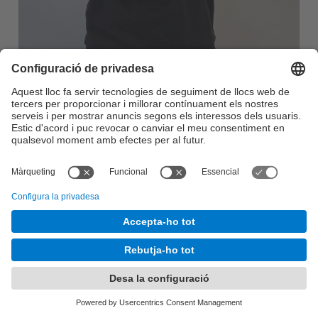
Lluís Màrquez
Intel·ligència artificial