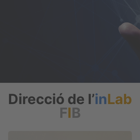
Direcció de l’
in
Lab
F
I
B