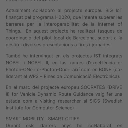
Actualment col·laboro al projecte europeu BIG IoT
finançat pel programa H2020, que intenta superar les
barreres per la interoperabilitat de la Internet of
Things. En aquest projecte he realitzat tasques de
coordinació del pilot local de Barcelona, suport a la
gestió i diverses presentacions a fires i jornades
També he intervingut en els projectes IST integrats
NOBEL i NOBEL II, en las xarxes d’excel·lència e-
Photon-ONe i e-Photon-One+ així com en BONE (co-
liderant el WP3 – Eines de Comunicació Electrònica).
En el marc del projecte europeu SOCRATES (DRIVE
II) for Vehicle Dynamic Route Guidance vaig fer una
estada com a visiting researcher al SICS (Swedish
Institute for Computer Science) .
SMART MOBILITY i SMART CITIES
Durant esls darrers anys he col·laborat en