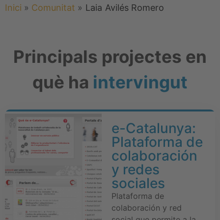
Inici
»
Comunitat
»
Laia
Avilés Romero
Principals projectes en
què ha
intervingut
e-Catalunya:
Plataforma de
colaboración
y redes
sociales
Plataforma de
colaboración y red
social que permite a la