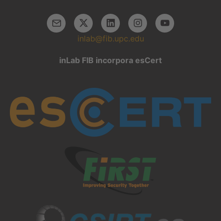
inlab@fib.upc.edu
inLab FIB incorpora esCert