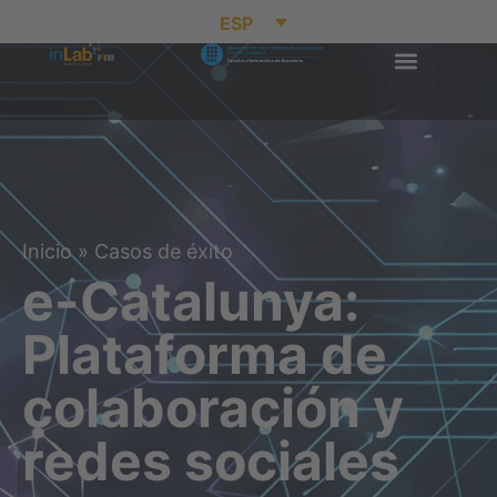
ESP
Inicio
»
Casos de éxito
e-Catalunya:
Plataforma de
colaboración y
redes sociales