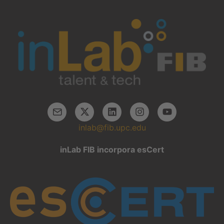
inlab@fib.upc.edu
inLab FIB incorpora esCert