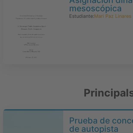
Asignación diná
mesoscópica
Estudiante:
Mari Paz Linares
Principal
Prueba de conce
de autopista