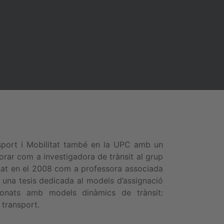
nsport i Mobilitat també en la UPC amb un
orar com a investigadora de trànsit al grup
itat en el 2008 com a professora associada
 una tesis dedicada al models d’assignació
cionats amb models dinàmics de trànsit:
 transport.