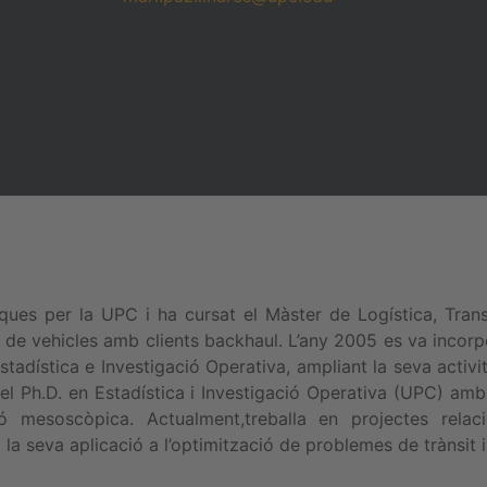
ques per la UPC i ha cursat el Màster de Logística, Tra
s de vehicles amb clients backhaul. L’any 2005 es va incorp
dística e Investigació Operativa, ampliant la seva activ
l Ph.D. en Estadística i Investigació Operativa (UPC) amb
ó mesoscòpica. Actualment,treballa en projectes rela
a seva aplicació a l’optimització de problemes de trànsit i