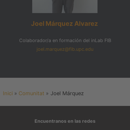
Joel
Márquez
Alvarez
Colaborador/a en formación del inLab FIB
joel.marquez@fib.upc.edu
Inici
»
Comunitat
»
Joel
Márquez
Encuentranos en las redes