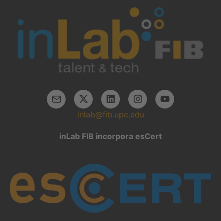
inlab@fib.upc.edu
inLab FIB incorpora esCert