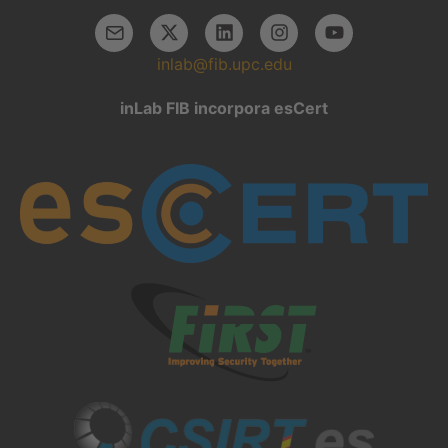
inlab@fib.upc.edu
inLab FIB incorpora esCert