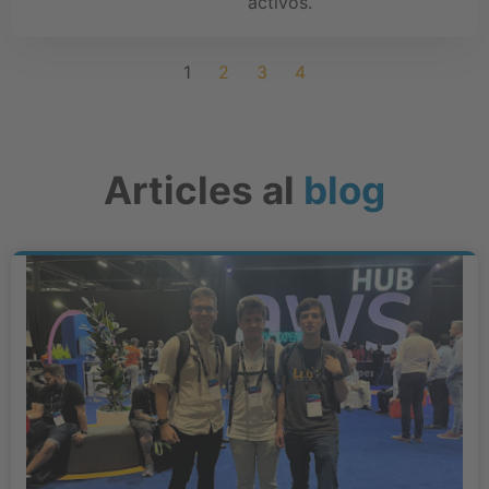
activos.
1
2
3
4
Articles al
blog