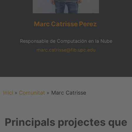
Marc
Catrisse
Perez
Responsable de Computación en la Nube
marc.catrisse@fib.upc.edu
Inici
»
Comunitat
»
Marc
Catrisse
Principals projectes que