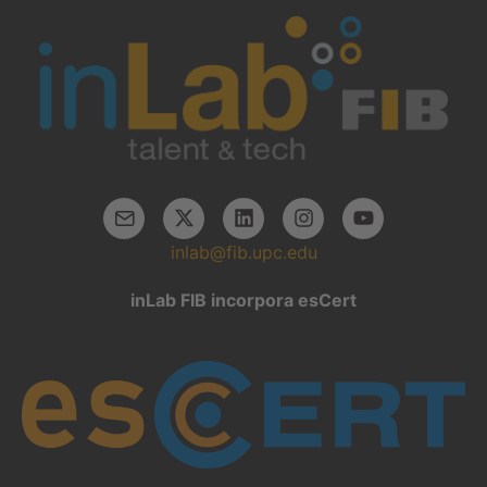
inlab@fib.upc.edu
inLab FIB incorpora esCert