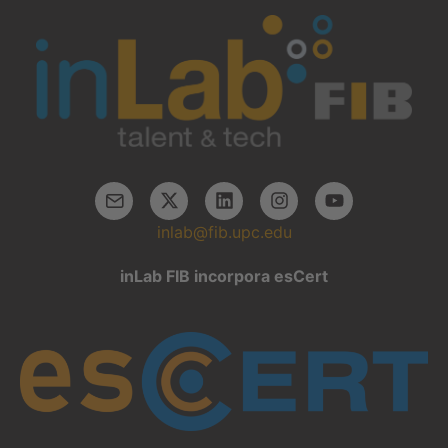
inlab@fib.upc.edu
inLab FIB incorpora esCert