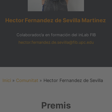
Hector
Fernandez de Sevilla
Martinez
Colaborador/a en formación del inLab FIB
hector.fernandez.de.sevilla@fib.upc.edu
Inici
»
Comunitat
»
Hector
Fernandez de Sevilla
Premis