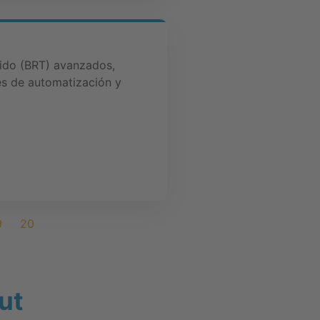
ido (BRT) avanzados,
es de automatización y
9
20
ut