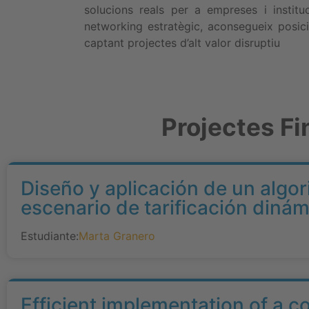
solucions reals per a empreses i institu
networking estratègic, aconsegueix posicio
captant projectes d’alt valor disruptiu
Projectes Fi
Diseño y aplicación de un algo
escenario de tarificación diná
Estudiante:
Marta Granero
Efficient implementation of a c