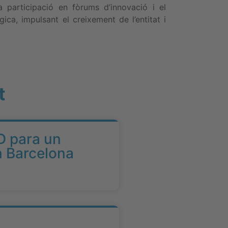
a participació en fòrums d’innovació i el
ica, impulsant el creixement de l’entitat i
t
D para un
n Barcelona