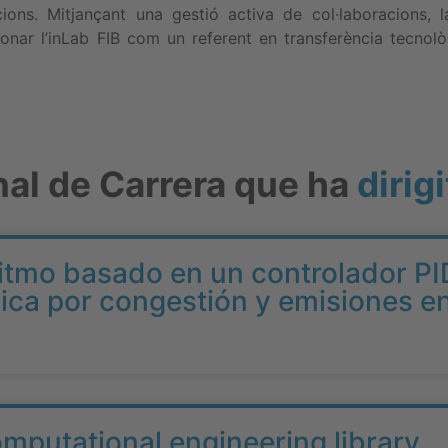
cions. Mitjançant una gestió activa de col·laboracions, l
nar l’inLab FIB com un referent en transferència tecnològ
nal de Carrera que ha
dirigi
ritmo basado en un controlador PI
mica por congestión y emisiones e
omputational engineering library