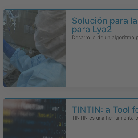
Solución para la
para Lya2
Desarrollo de un algoritmo 
TINTIN: a Tool f
TINTIN es una herramienta p