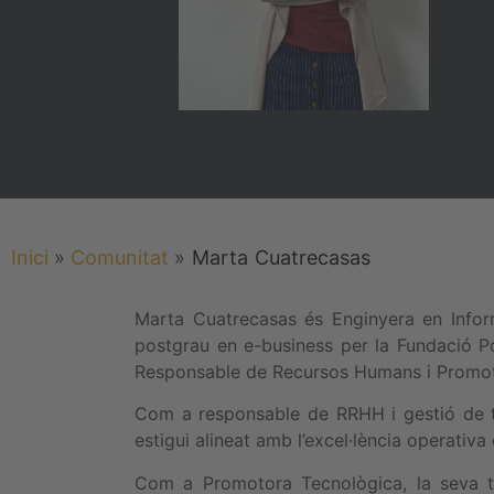
Inici
»
Comunitat
»
Marta
Cuatrecasas
Marta Cuatrecasas és Enginyera en Inform
postgrau en e-business per la Fundació Po
Responsable de Recursos Humans i Promot
Com a responsable de RRHH i gestió de ta
estigui alineat amb l’excel·lència operativa d
Com a Promotora Tecnològica, la seva ta