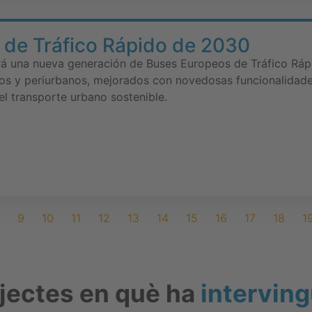
 de Tráfico Rápido de 2030
á una nueva generación de Buses Europeos de Tráfico Ráp
nos y periurbanos, mejorados con novedosas funcionalidad
el transporte urbano sostenible.
9
10
11
12
13
14
15
16
17
18
1
ojectes en què ha
interving