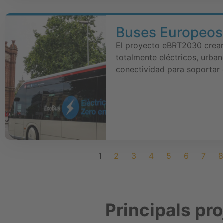
Buses Europeos
El proyecto eBRT2030 crear
totalmente eléctricos, urba
conectividad para soportar 
1
2
3
4
5
6
7
8
Principals pr