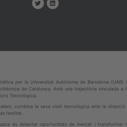
àtica per la Universitat Autònoma de Barcelona (UAB) i 
litècnica de Catalunya. Amb una trajectòria vinculada a l’
ora Tecnològica.
lent, combina la seva visió tecnològica amb la direcció
e l’entitat.
sca és detectar oportunitats de mercat i transformar le