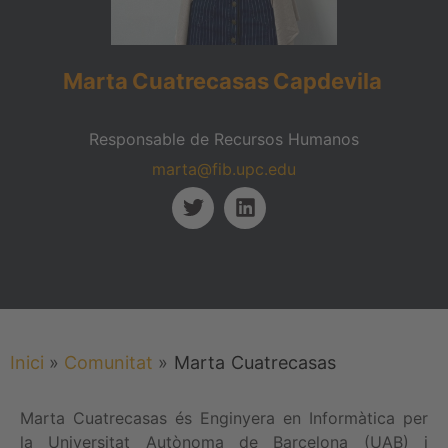
Marta
Cuatrecasas
Capdevila
Responsable de Recursos Humanos
marta@fib.upc.edu
Inici
»
Comunitat
»
Marta
Cuatrecasas
Marta Cuatrecasas és Enginyera en Informàtica per
la Universitat Autònoma de Barcelona (UAB) i