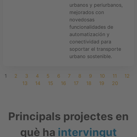
urbanos y periurbanos,
mejorados con
novedosas
funcionalidades de
automatización y
conectividad para
soportar el transporte
urbano sostenible.
1
2
3
4
5
6
7
8
9
10
11
12
13
14
15
16
17
18
19
20
Principals projectes en
què ha
intervingut