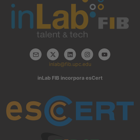
inlab@fib.upc.edu
inLab FIB incorpora esCert