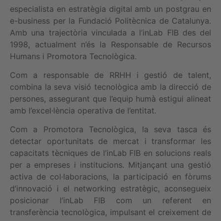
especialista en estratègia digital amb un postgrau en
e-business per la Fundació Politècnica de Catalunya.
Amb una trajectòria vinculada a l’inLab FIB des del
1998, actualment n’és la Responsable de Recursos
Humans i Promotora Tecnològica.
Com a responsable de RRHH i gestió de talent,
combina la seva visió tecnològica amb la direcció de
persones, assegurant que l’equip humà estigui alineat
amb l’excel·lència operativa de l’entitat.
Com a Promotora Tecnològica, la seva tasca és
detectar oportunitats de mercat i transformar les
capacitats tècniques de l’inLab FIB en solucions reals
per a empreses i institucions. Mitjançant una gestió
activa de col·laboracions, la participació en fòrums
d’innovació i el networking estratègic, aconsegueix
posicionar l’inLab FIB com un referent en
transferència tecnològica, impulsant el creixement de