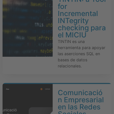
for
Incremental
INTegrity
checking para
el MICIU
TINTIN es una
herramienta para apoyar
las aserciones SQL en
bases de datos
relacionales.
Comunicació
n Empresarial
en las Redes
Sociales