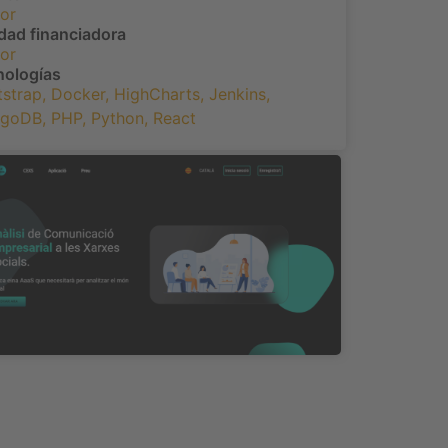
or
dad financiadora
or
nologías
tstrap
,
Docker
,
HighCharts
,
Jenkins
,
goDB
,
PHP
,
Python
,
React