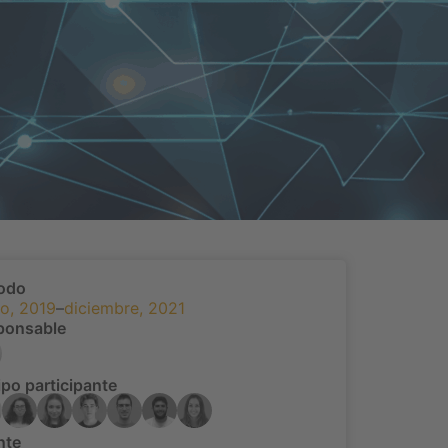
íodo
o, 2019
–
diciembre, 2021
ponsable
po participante
nte