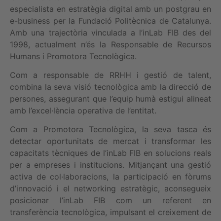
especialista en estratègia digital amb un postgrau en
e-business per la Fundació Politècnica de Catalunya.
Amb una trajectòria vinculada a l’inLab FIB des del
1998, actualment n’és la Responsable de Recursos
Humans i Promotora Tecnològica.
Com a responsable de RRHH i gestió de talent,
combina la seva visió tecnològica amb la direcció de
persones, assegurant que l’equip humà estigui alineat
amb l’excel·lència operativa de l’entitat.
Com a Promotora Tecnològica, la seva tasca és
detectar oportunitats de mercat i transformar les
capacitats tècniques de l’inLab FIB en solucions reals
per a empreses i institucions. Mitjançant una gestió
activa de col·laboracions, la participació en fòrums
d’innovació i el networking estratègic, aconsegueix
posicionar l’inLab FIB com un referent en
transferència tecnològica, impulsant el creixement de