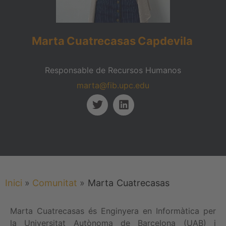
Marta
Cuatrecasas
Capdevila
Responsable de Recursos Humanos
marta@fib.upc.edu
Inici
»
Comunitat
»
Marta
Cuatrecasas
Marta Cuatrecasas és Enginyera en Informàtica per
la Universitat Autònoma de Barcelona (UAB) i