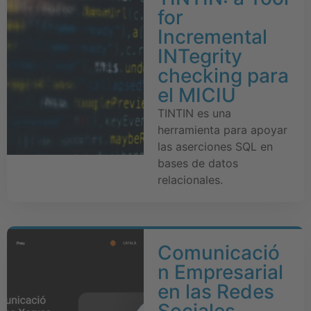
for
Incremental
INTegrity
checking para
el MICIU
TINTIN es una
herramienta para apoyar
las aserciones SQL en
bases de datos
relacionales.
Comunicació
n Empresarial
en las Redes
Sociales