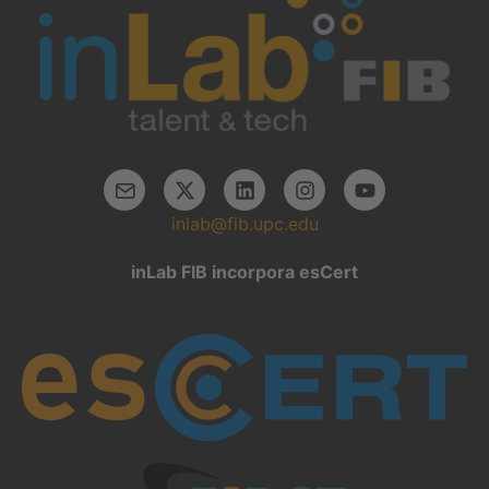
inlab@fib.upc.edu
inLab FIB incorpora esCert