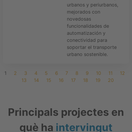
urbanos y periurbanos,
mejorados con
novedosas
funcionalidades de
automatización y
conectividad para
soportar el transporte
urbano sostenible.
1
2
3
4
5
6
7
8
9
10
11
12
13
14
15
16
17
18
19
20
Principals projectes en
què ha
intervingut