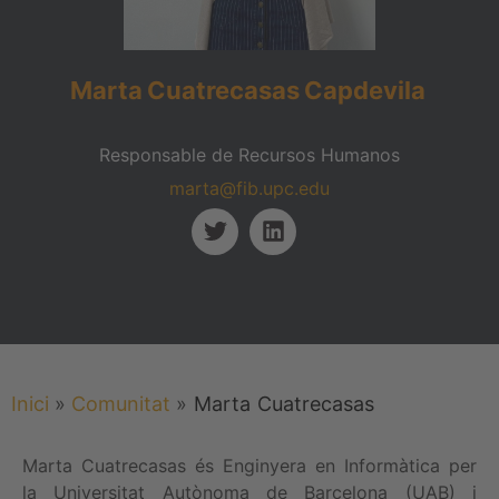
Marta
Cuatrecasas
Capdevila
Responsable de Recursos Humanos
marta@fib.upc.edu
Inici
»
Comunitat
»
Marta
Cuatrecasas
Marta Cuatrecasas és Enginyera en Informàtica per
la Universitat Autònoma de Barcelona (UAB) i