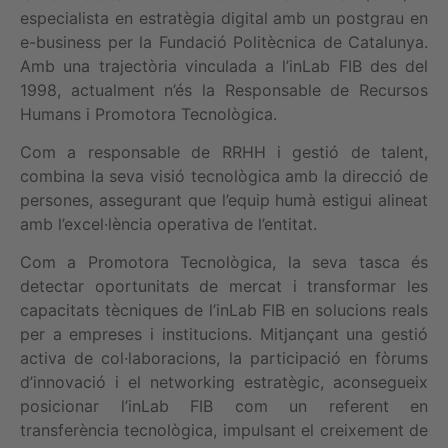
especialista en estratègia digital amb un postgrau en
e-business per la Fundació Politècnica de Catalunya.
Amb una trajectòria vinculada a l’inLab FIB des del
1998, actualment n’és la Responsable de Recursos
Humans i Promotora Tecnològica.
Com a responsable de RRHH i gestió de talent,
combina la seva visió tecnològica amb la direcció de
persones, assegurant que l’equip humà estigui alineat
amb l’excel·lència operativa de l’entitat.
Com a Promotora Tecnològica, la seva tasca és
detectar oportunitats de mercat i transformar les
capacitats tècniques de l’inLab FIB en solucions reals
per a empreses i institucions. Mitjançant una gestió
activa de col·laboracions, la participació en fòrums
d’innovació i el networking estratègic, aconsegueix
posicionar l’inLab FIB com un referent en
transferència tecnològica, impulsant el creixement de