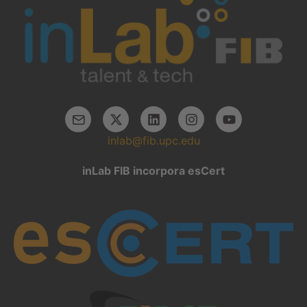
inlab@fib.upc.edu
inLab FIB incorpora esCert