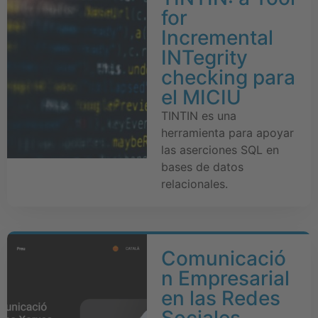
for
Incremental
INTegrity
checking para
el MICIU
TINTIN es una
herramienta para apoyar
las aserciones SQL en
bases de datos
relacionales.
Comunicació
n Empresarial
en las Redes
Sociales