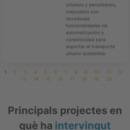
urbanos y periurbanos,
mejorados con
novedosas
funcionalidades de
automatización y
conectividad para
soportar el transporte
urbano sostenible.
1
2
3
4
5
6
7
8
9
10
11
12
13
14
15
16
17
18
19
20
Principals projectes en
què ha
intervingut