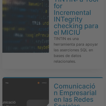
for
Incremental
INTegrity
checking para
el MICIU
TINTIN es una
herramienta para apoyar
las aserciones SQL en
bases de datos
relacionales.
Comunicació
n Empresarial
en las Redes
Sociales