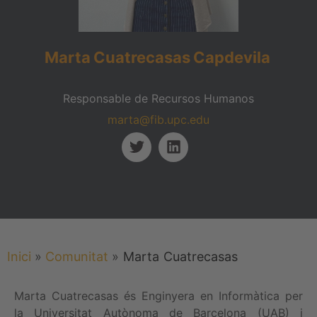
Marta
Cuatrecasas
Capdevila
Responsable de Recursos Humanos
marta@fib.upc.edu
Inici
»
Comunitat
»
Marta
Cuatrecasas
Marta Cuatrecasas és Enginyera en Informàtica per
la Universitat Autònoma de Barcelona (UAB) i