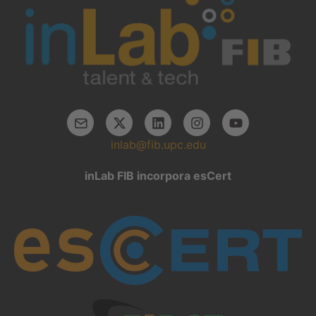
inlab@fib.upc.edu
inLab FIB incorpora esCert