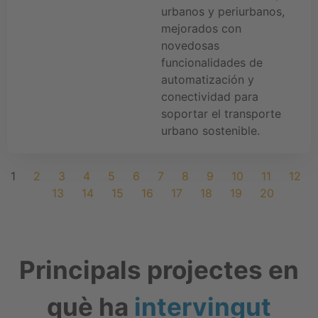
urbanos y periurbanos,
mejorados con
novedosas
funcionalidades de
automatización y
conectividad para
soportar el transporte
urbano sostenible.
1
2
3
4
5
6
7
8
9
10
11
12
13
14
15
16
17
18
19
20
Principals projectes en
què ha
intervingut