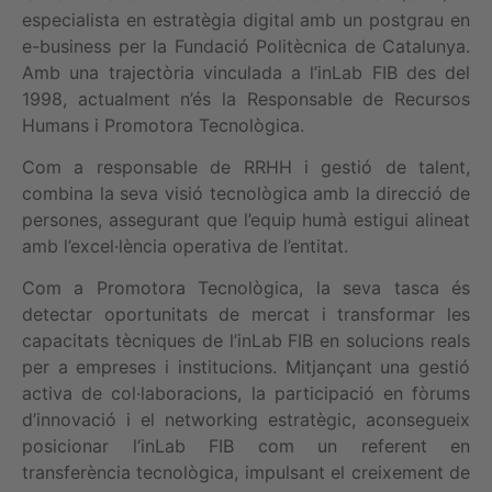
especialista en estratègia digital amb un postgrau en
e-business per la Fundació Politècnica de Catalunya.
Amb una trajectòria vinculada a l’inLab FIB des del
1998, actualment n’és la Responsable de Recursos
Humans i Promotora Tecnològica.
Com a responsable de RRHH i gestió de talent,
combina la seva visió tecnològica amb la direcció de
persones, assegurant que l’equip humà estigui alineat
amb l’excel·lència operativa de l’entitat.
Com a Promotora Tecnològica, la seva tasca és
detectar oportunitats de mercat i transformar les
capacitats tècniques de l’inLab FIB en solucions reals
per a empreses i institucions. Mitjançant una gestió
activa de col·laboracions, la participació en fòrums
d’innovació i el networking estratègic, aconsegueix
posicionar l’inLab FIB com un referent en
transferència tecnològica, impulsant el creixement de