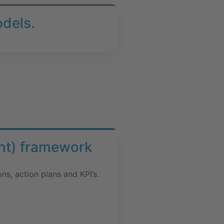
odels.
gent) framework
s, action plans and KPI’s.