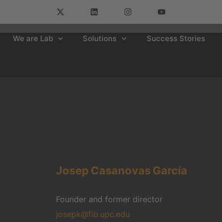
We are Lab
Solutions
Success Stories
Josep
Casanovas
García
Founder and former director
josepk@fib.upc.edu