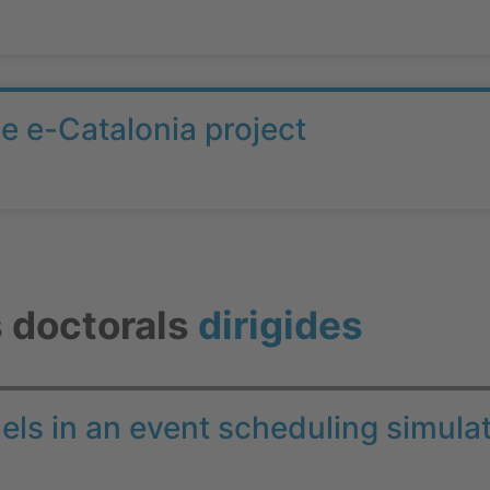
he e-Catalonia project
s doctorals
dirigides
els in an event scheduling simula