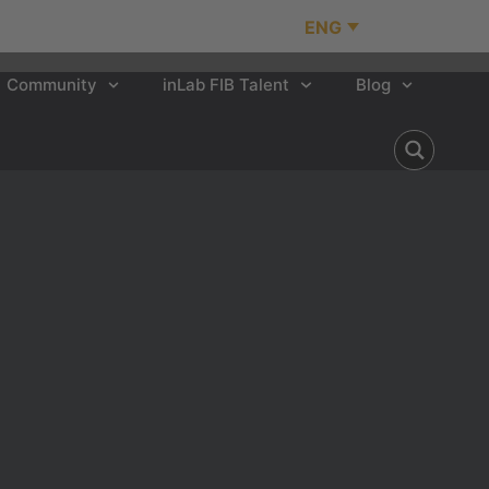
ENG
Community
inLab FIB Talent
Blog