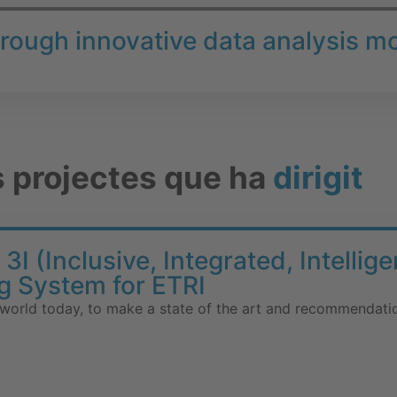
hrough innovative data analysis m
s projectes que ha
dirigit
3I (Inclusive, Integrated, Intelli
ng System for ETRI
 world today, to make a state of the art and recommendation