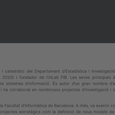
 i catedràtic del Departament d’Estadística i Investigaci
l 2020) i fundador de l’inLab FIB. Les seves principals à
 els sistemes d’informació. És autor d’un gran nombre d’ar
i ha col·laborat en nombrosos projectes d’investigació i i
a Facultat d’Informàtica de Barcelona. A més, va exercir com
ojectes estratègics com la definició de nous models de g