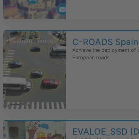
C-ROADS Spain
Achieve the deployment of cr
European roads
EVALOE_SSD (De