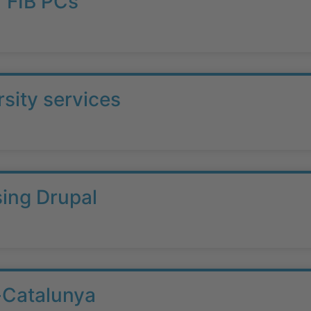
r FIB PCs
sity services
sing Drupal
-Catalunya