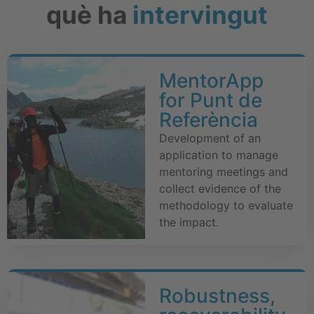
què ha
intervingut
MentorApp
for Punt de
Referència
Development of an
application to manage
mentoring meetings and
collect evidence of the
methodology to evaluate
the impact.
Robustness,