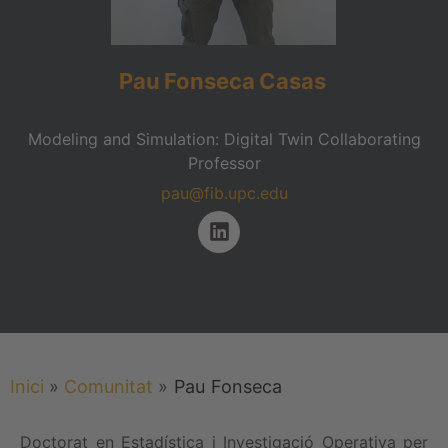
Pau
Fonseca
Casas
Modeling and Simulation: Digital Twin Collaborating
Professor
pau@fib.upc.edu
Inici
»
Comunitat
»
Pau
Fonseca
Doctorat en Estadística i Investigació Operativa per