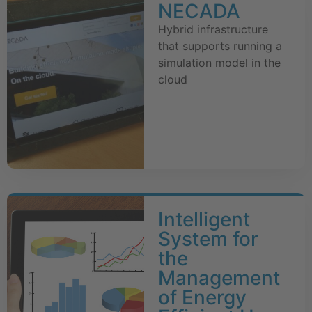
NECADA
Hybrid infrastructure
that supports running a
simulation model in the
cloud
Intelligent
System for
the
Management
of Energy