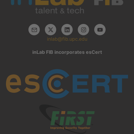
inlab@fib.upc.edu
inLab FIB incorporates esCert