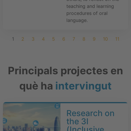
teaching and learning
procedures of oral
language.
1
2
3
4
5
6
7
8
9
10
11
Principals projectes en
què ha
intervingut
Research on
the 3I
(Inclusive,