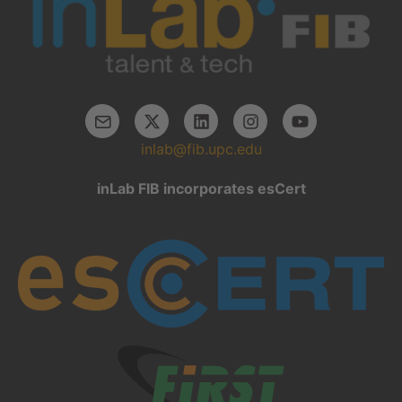
inlab@fib.upc.edu
inLab FIB incorporates esCert