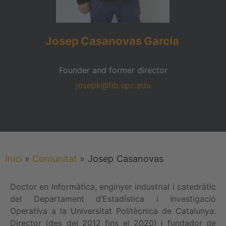
Josep
Casanovas
García
Founder and former director
josepk@fib.upc.edu
Inici
»
Comunitat
»
Josep
Casanovas
Doctor en Informàtica, enginyer industrial i catedràtic
del Departament d’Estadística i Investigació
Operativa a la Universitat Politècnica de Catalunya.
Director (des del 2012 fins el 2020) i fundador de