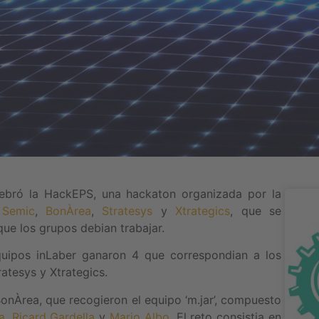
ebró la HackEPS, una hackaton organizada por la
r
Semic
,
BonÀrea
,
Stratesys
y
Xtrategics
, que se
ue los grupos debian trabajar.
quipos inLaber ganaron 4 que correspondian a los
atesys y Xtrategics.
BonÀrea, que recogieron el equipo ‘m.jar’, compuesto
a
,
Ricard Gardella
y
Mario Albo
. El reto consistia en