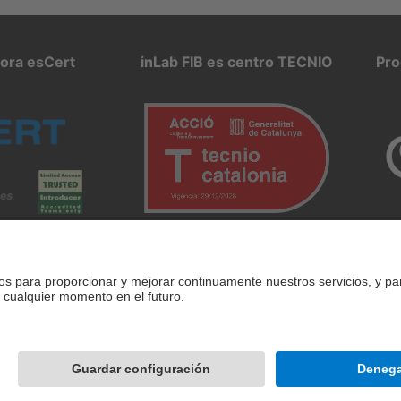
pora esCert
inLab FIB es centro TECNIO
Pro
 de uso
Intranet
© 