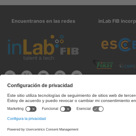
Encuentranos en las redes
inLab FIB incor
inlab@fib.upc.edu
Configuración de privacidad
Condiciones