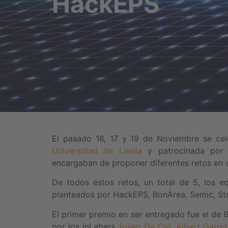
HackEPS
El pasado 16, 17 y 19 de Noviembre se cel
Universidad de Lleida
y patrocinada po
encargaban de proponer diferentes retos en q
De todos estos retos, un total de 5, los e
planteados por HackEPS, BonÀrea, Semic, Str
El primer premio en ser entregado fue el de 
por los inLabers
Josep De Cid
,
Albert Garrig