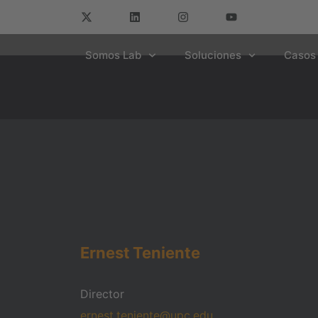
Somos Lab
Soluciones
Casos 
Ernest
Teniente
Director
ernest.teniente@upc.edu