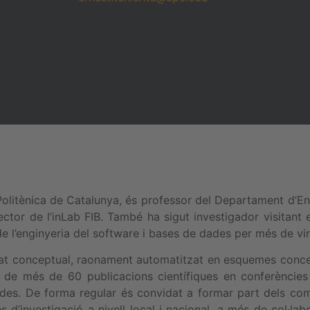
 Politènica de Catalunya, és professor del Departament d’En
ector de l’inLab FIB. També ha sigut investigador visitant e
e l’enginyeria del software i bases de dades per més de vin
lat conceptual, raonament automatitzat en esquemes conce
 de més de 60 publicacions científiques en conferències 
dades. De forma regular és convidat a formar part dels c
es d’investigació a nivell local i nacional, a més de col·l