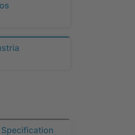
cos
stria
 Specification