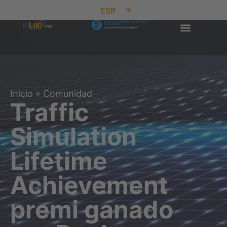
ESP
Inicio
»
Comunidad
Traffic
Simulation
Lifetime
Achievement
premi ganado