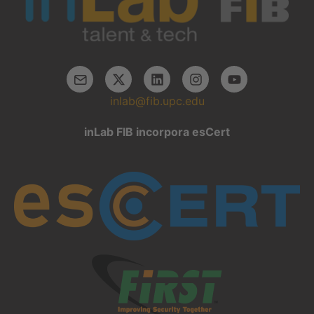
inlab@fib.upc.edu
inLab FIB incorpora esCert