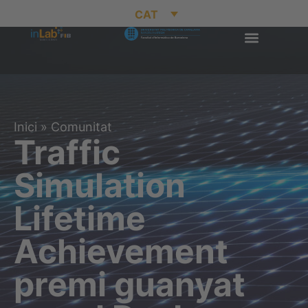
CAT
Inici
»
Comunitat
Traffic
Simulation
Lifetime
Achievement
premi guanyat