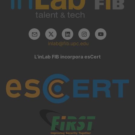
inlab@fib.upc.edu
L’inLab FIB incorpora esCert