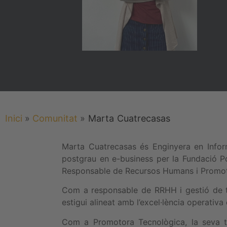
Inici
»
Comunitat
»
Marta
Cuatrecasas
Marta Cuatrecasas és Enginyera en Inform
postgrau en e-business per la Fundació Po
Responsable de Recursos Humans i Promot
Com a responsable de RRHH i gestió de ta
estigui alineat amb l’excel·lència operativa d
Com a Promotora Tecnològica, la seva ta