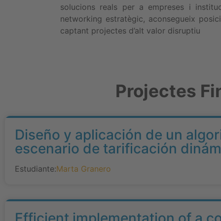
solucions reals per a empreses i institu
networking estratègic, aconsegueix posicio
captant projectes d’alt valor disruptiu
Projectes Fi
Diseño y aplicación de un algo
escenario de tarificación diná
Estudiante:
Marta Granero
Efficient implementation of a c