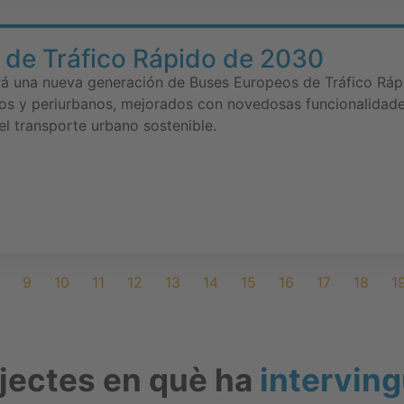
 de Tráfico Rápido de 2030
á una nueva generación de Buses Europeos de Tráfico Ráp
nos y periurbanos, mejorados con novedosas funcionalidad
el transporte urbano sostenible.
9
10
11
12
13
14
15
16
17
18
1
ojectes en què ha
interving