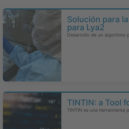
Solución para la
para Lya2
Desarrollo de un algoritmo 
TINTIN: a Tool f
TINTIN es una herramienta p