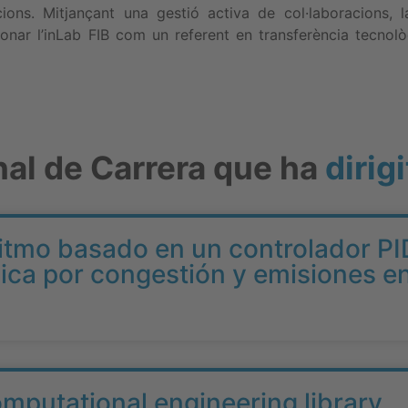
cions. Mitjançant una gestió activa de col·laboracions, l
nar l’inLab FIB com un referent en transferència tecnològ
nal de Carrera que ha
dirigi
ritmo basado en un controlador PI
mica por congestión y emisiones e
omputational engineering library