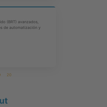
ido (BRT) avanzados,
es de automatización y
9
20
ut