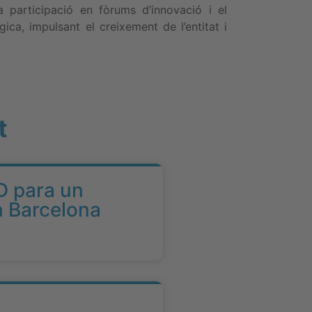
a participació en fòrums d’innovació i el
ica, impulsant el creixement de l’entitat i
t
D para un
n Barcelona