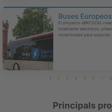
Buses Europeos
El proyecto eBRT2030 crear
totalmente eléctricos, urba
conectividad para soportar 
1
2
3
4
5
6
7
8
Principals pr