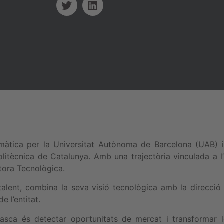
àtica per la Universitat Autònoma de Barcelona (UAB) i 
litècnica de Catalunya. Amb una trajectòria vinculada a l’
ora Tecnològica.
lent, combina la seva visió tecnològica amb la direcció
e l’entitat.
sca és detectar oportunitats de mercat i transformar le