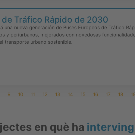
 de Tráfico Rápido de 2030
á una nueva generación de Buses Europeos de Tráfico Ráp
nos y periurbanos, mejorados con novedosas funcionalidad
el transporte urbano sostenible.
9
10
11
12
13
14
15
16
17
18
1
ojectes en què ha
interving