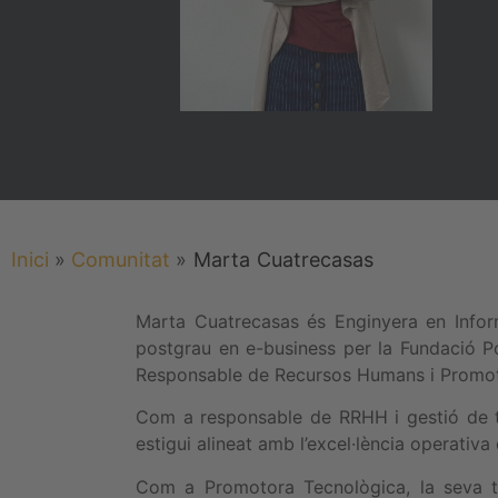
Inici
»
Comunitat
»
Marta
Cuatrecasas
Marta Cuatrecasas és Enginyera en Inform
postgrau en e-business per la Fundació Po
Responsable de Recursos Humans i Promot
Com a responsable de RRHH i gestió de ta
estigui alineat amb l’excel·lència operativa d
Com a Promotora Tecnològica, la seva ta