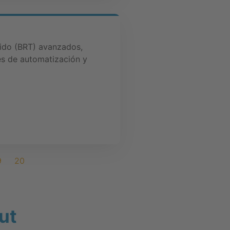
ido (BRT) avanzados,
es de automatización y
9
20
ut