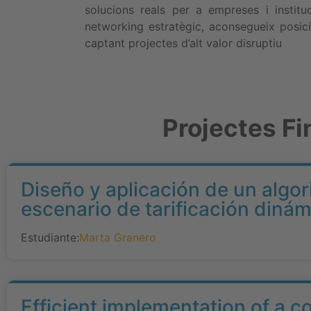
solucions reals per a empreses i institu
networking estratègic, aconsegueix posicio
captant projectes d’alt valor disruptiu
Projectes Fi
Diseño y aplicación de un algo
escenario de tarificación diná
Estudiante:
Marta Granero
Efficient implementation of a c