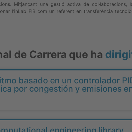
cions. Mitjançant una gestió activa de col·laboracions, l
nar l’inLab FIB com un referent en transferència tecnològ
nal de Carrera que ha
dirigi
ritmo basado en un controlador PI
mica por congestión y emisiones e
omputational engineering library