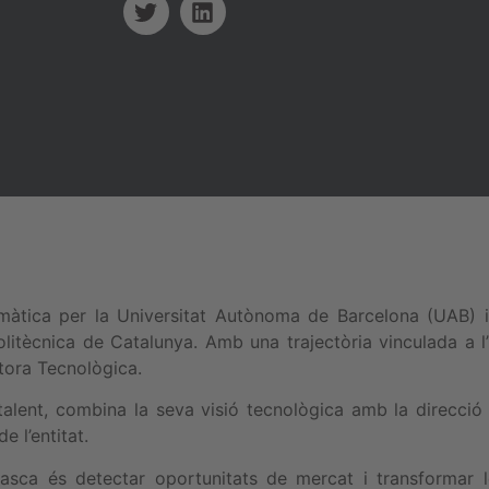
àtica per la Universitat Autònoma de Barcelona (UAB) i 
litècnica de Catalunya. Amb una trajectòria vinculada a l’
ora Tecnològica.
lent, combina la seva visió tecnològica amb la direcció
e l’entitat.
sca és detectar oportunitats de mercat i transformar le