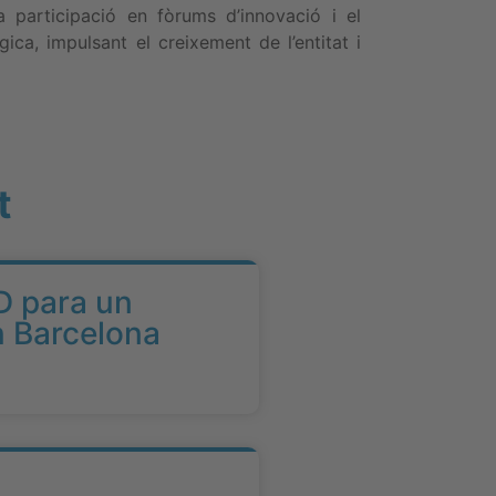
a participació en fòrums d’innovació i el
ica, impulsant el creixement de l’entitat i
t
D para un
n Barcelona