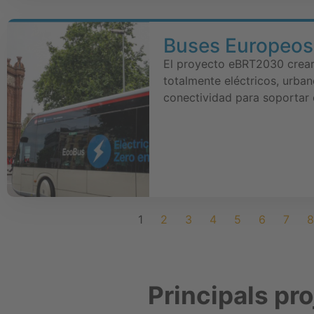
Buses Europeos
El proyecto eBRT2030 crear
totalmente eléctricos, urba
conectividad para soportar 
1
2
3
4
5
6
7
8
Principals pr