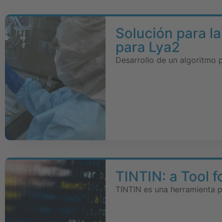
Solución para la
para Lya2
Desarrollo de un algoritmo 
TINTIN: a Tool f
TINTIN es una herramienta p