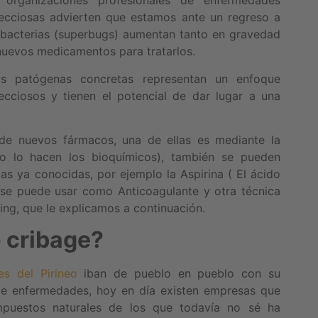
, organizaciones profesionales de enfermedades
ecciosas advierten que estamos ante un regreso a
or bacterias (superbugs) aumentan tanto en gravedad
nuevos medicamentos para tratarlos.
ias patógenas concretas representan un enfoque
fecciosos y tienen el potencial de dar lugar a una
 de nuevos fármacos, una de ellas es mediante la
jo lo hacen los bioquímicos), también se pueden
as ya conocidas, por ejemplo la Aspirina ( El ácido
n se puede usar como Anticoagulante y otra técnica
ing, que le explicamos a continuación.
 cribage?
es del Pirineo
iban de pueblo en pueblo con su
 de enfermedades, hoy en día existen empresas que
puestos naturales de los que todavía no sé ha