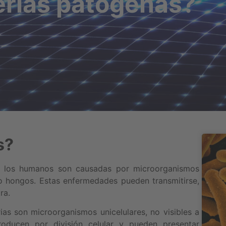
erias patógenas?
s?
s los humanos son causadas por microorganismos
 o hongos. Estas enfermedades pueden transmitirse,
ra.
ias son microorganismos unicelulares, no visibles a
oducen por división celular y pueden presentar