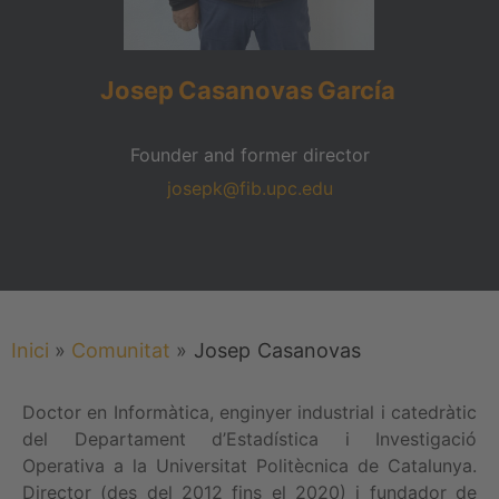
Josep
Casanovas
García
Founder and former director
josepk@fib.upc.edu
Inici
»
Comunitat
»
Josep
Casanovas
Doctor en Informàtica, enginyer industrial i catedràtic
del Departament d’Estadística i Investigació
Operativa a la Universitat Politècnica de Catalunya.
Director (des del 2012 fins el 2020) i fundador de