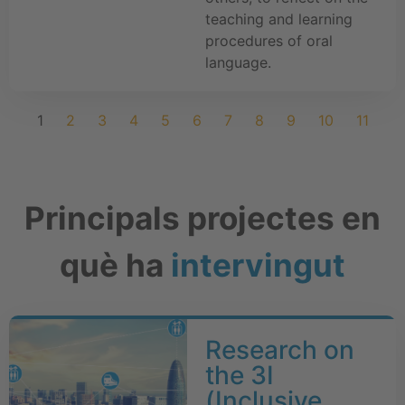
teaching and learning
procedures of oral
language.
1
2
3
4
5
6
7
8
9
10
11
Principals projectes en
què ha
intervingut
Research on
the 3I
(Inclusive,