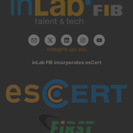
inlab@fib.upc.edu
inLab FIB incorporates esCert