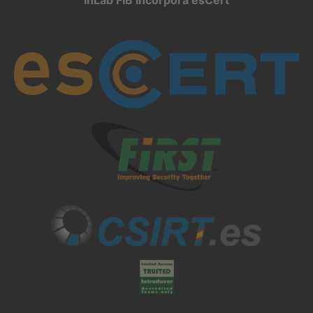
inLab FIB incorpora esCert