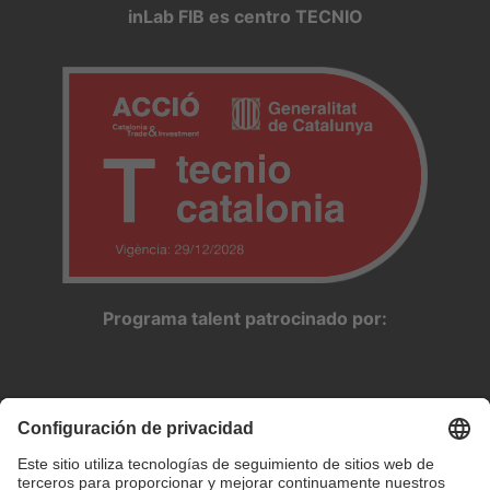
inLab FIB es centro TECNIO
Programa talent patrocinado por: