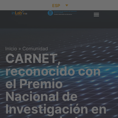
ESP
Inicio
»
Comunidad
CARNET,
reconocido con
el Premio
Nacional de
Investigación en