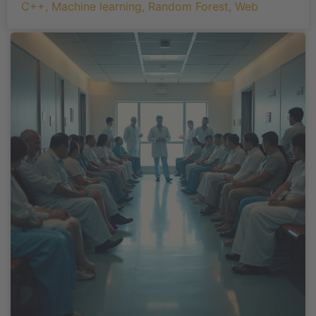
C++
,
Machine learning
,
Random Forest
,
Web