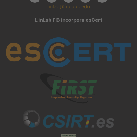
inlab@fib.upc.edu
L’inLab FIB incorpora esCert