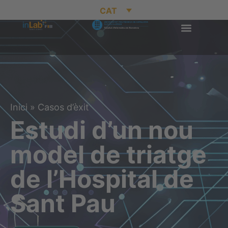
CAT
Inici
»
Casos d’èxit
Estudi d’un nou
model de triatge
de l’Hospital de
Sant Pau