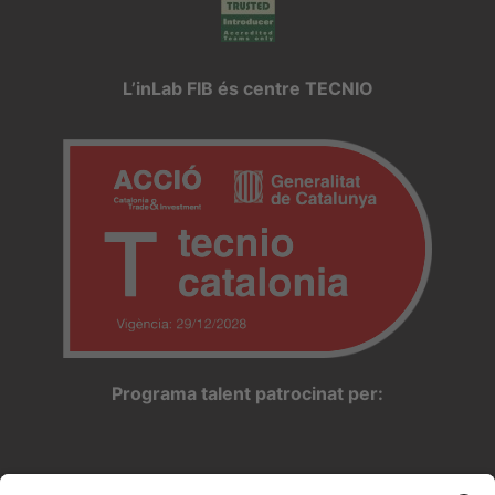
L’inLab FIB és centre TECNIO
Programa talent patrocinat per: