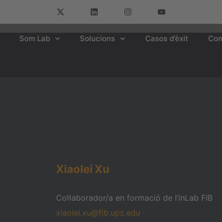
Som Lab
Solucions
Casos d’èxit
Com
Xiaolei
Xu
Col·laborador/a en formació de l’inLab FIB
xiaolei.xu@fib.upc.edu