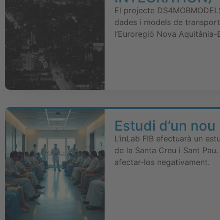
El projecte DS4MOBMODELS té
dades i models de transport 
l’Euroregió Nova Aquitània-E
Estudi d’un nou 
L’inLab FIB efectuarà un est
de la Santa Creu i Sant Pau.
afectar-los negativament.