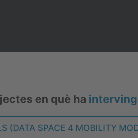
ojectes en què ha
interving
 (DATA SPACE 4 MOBILITY MO