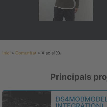
Inici
»
Comunitat
»
Xiaolei
Xu
Principals pr
DS4MOBMODELS
INTEGRATION)