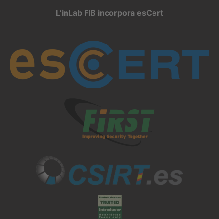
L’inLab FIB incorpora esCert