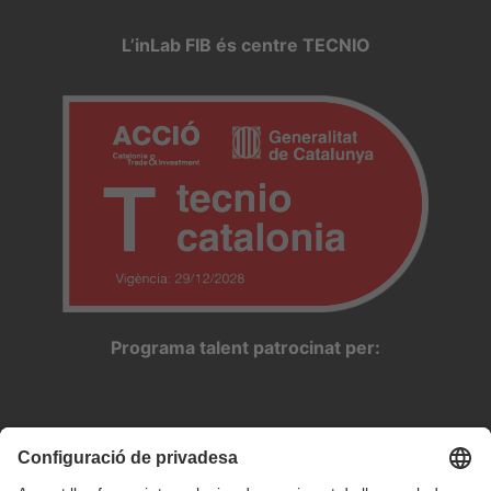
L’inLab FIB és centre TECNIO
Programa talent patrocinat per: