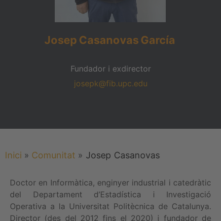
Josep
Casanovas
García
Fundador i exdirector
josepk@fib.upc.edu
Inici
»
Comunitat
»
Josep
Casanovas
Doctor en Informàtica, enginyer industrial i catedràtic
del Departament d’Estadística i Investigació
Operativa a la Universitat Politècnica de Catalunya.
Director (des del 2012 fins el 2020) i fundador de