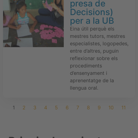
presa de
Decisions)
per a la UB
Eina útil perquè els
mestres tutors, mestres
especialistes, logopedes,
entre d’altres, puguin
reflexionar sobre els
procediments
d’ensenyament i
aprenentatge de la
llengua oral.
1
2
3
4
5
6
7
8
9
10
11