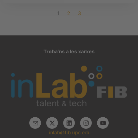
1
2
3
Troba’ns a les xarxes
inlab@fib.upc.edu