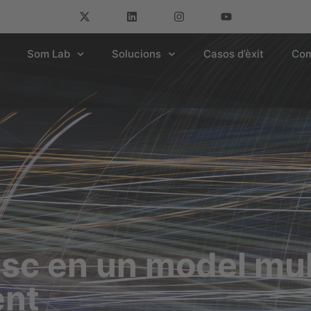
Som Lab
Solucions
Casos d’èxit
Com
isc en un model mul
ent