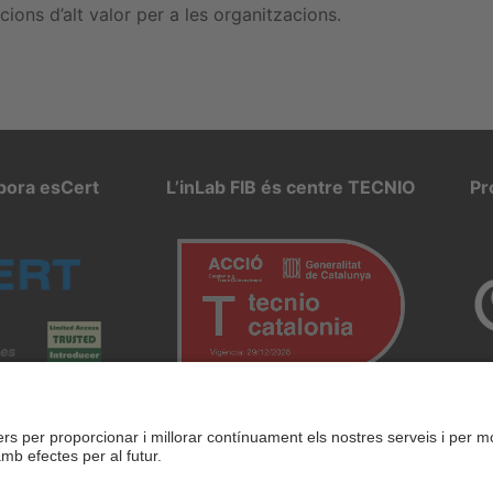
cions d’alt valor per a les organitzacions.
rpora esCert
L’inLab FIB és centre TECNIO
Pr