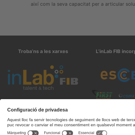
així com la seva capacitat per a articular solu
Troba’ns a les xarxes
L’inLab FIB inco
inlab@fib.upc.edu