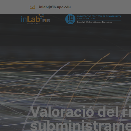
Valoració del r
subministram