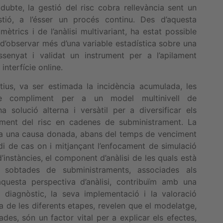
ubte, la gestió del risc cobra rellevància sent un
tió, a l’ésser un procés continu. Des d’aquesta
trics i de l’anàlisi multivariant, ha estat possible
 d’observar més d’una variable estadística sobre una
ssenyat i validat un instrument per a l’apilament
interfície online.
tius, va ser estimada la incidència acumulada, les
 de compliment per a un model multinivell de
 solució alterna i versàtil per a diversificar els
ament del risc en cadenes de subministrament. La
er a una causa donada, abans del temps de venciment
di de cas on i mitjançant l’enfocament de simulació
instàncies, el component d’anàlisi de les quals està
s sobtades de subministraments, associades als
aquesta perspectiva d’anàlisi, contribuïm amb una
diagnòstic, la seva implementació i la valoració
na de les diferents etapes, revelen que el modelatge,
dades, són un factor vital per a explicar els efectes,