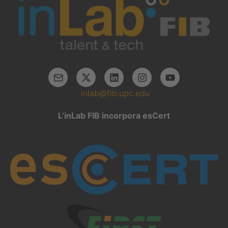
inlab@fib.upc.edu
L’inLab FIB incorpora esCert