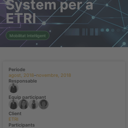
System per a
ETRI
Mobilitat Intel·ligent
Període
agost, 2018
–
novembre, 2018
Responsable
Equip participant
Client
ETRI
Participants