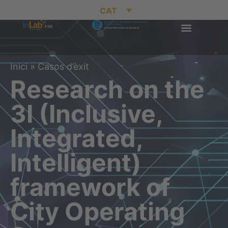
CAT
Inici
»
Casos d’èxit
Research on the
3I (Inclusive,
Integrated,
Intelligent)
framework of
City Operating