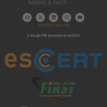
inlab@fib.upc.edu
L’inLab FIB incorpora esCert