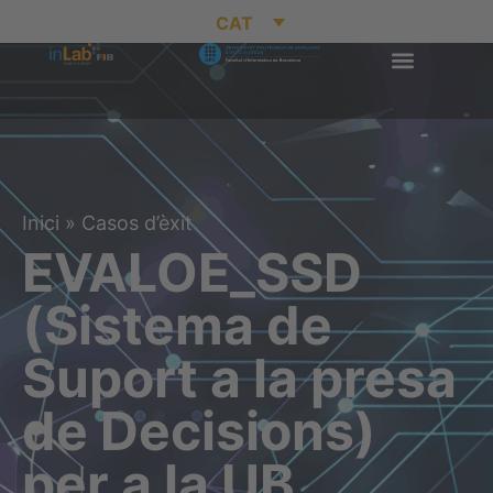
CAT
Inici
»
Casos d’èxit
EVALOE_SSD
(Sistema de
Suport a la presa
de Decisions)
per a la UB