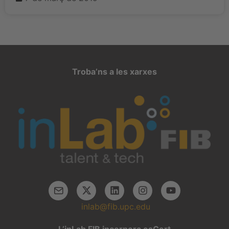
Troba’ns a les xarxes
inlab@fib.upc.edu
L’inLab FIB incorpora esCert