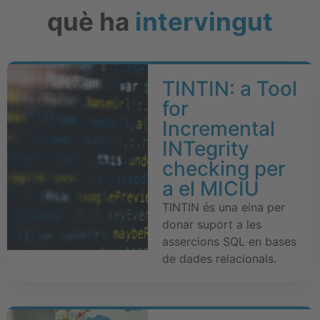
què ha
intervingut
TINTIN: a Tool
for
Incremental
INTegrity
checking per
a el MICIU
TINTIN és una eina per
donar suport a les
assercions SQL en bases
de dades relacionals.