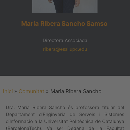
Maria Ribera
Sancho
Samso
Directora Associada
ribera@essi.upc.edu
Inici
»
Comunitat
»
Maria Ribera
Sancho
Dra. Maria Ribera Sancho és professora titular del
Departament d’Enginyeria de Serveis i Sistemes
d’Informació a la Universitat Politècnica de Catalunya
(BarcelonaTech). Va ser Degana de la Facultat