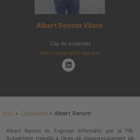
Albert
Renom
Vilaró
Cap de projectes
albert.renom@fib.upc.edu
Inici
»
Comunitat
»
Albert
Renom
Albert Renom és Enginyer Informàtic per la FIB.
Actualment treballa a l’àrea de desenvolupament de