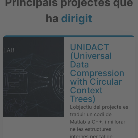
Principals projectes que
ha
dirigit
UNIDACT
(Universal
Data
Compression
with Circular
Context
Trees)
L’objectiu del projecte es
traduir un codi de
Matlab a C++, i millorar-
ne les estructures
internes per tal de