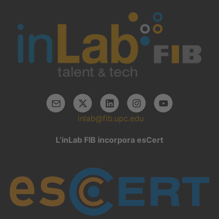
inlab@fib.upc.edu
L’inLab FIB incorpora esCert