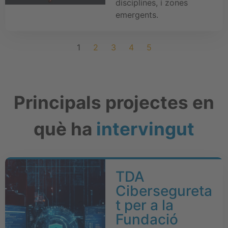
disciplines, i zones
emergents.
1
2
3
4
5
Principals projectes en
què ha
intervingut
TDA
Cibersegureta
t per a la
Fundació