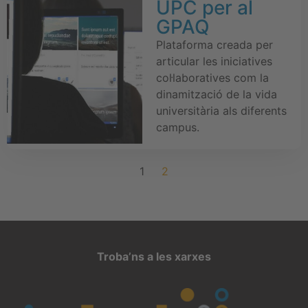
UPC per al
GPAQ
Plataforma creada per
articular les iniciatives
col·laboratives com la
dinamització de la vida
universitària als diferents
campus.
1
2
Troba’ns a les xarxes