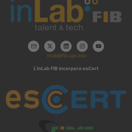
inlab@fib.upc.edu
L’inLab FIB incorpora esCert