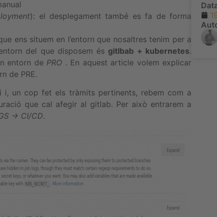
manual
Dat
1
ployment
): el desplegament també es fa de forma
Aut
ue ens situem en l’entorn que nosaltres tenim per a
l’entorn del que disposem és
gitlbab + kubernetes
.
un entorn de
PRO
. En aquest article volem explicar
rn de PRE.
i i, un cop fet els tràmits pertinents, rebem com a
ració que cal afegir al gitlab. Per això entrarem a
GS -> CI/CD
.