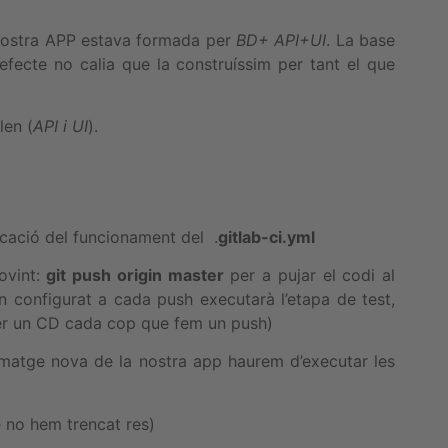
a nostra APP estava formada per
BD+ API+UI
. La base
ecte no calia que la construíssim per tant el que
len (
API i UI
).
cació del funcionament del .
gitlab-ci.yml
ovint:
git push origin master
per a pujar el codi al
 configurat a cada push executarà l’etapa de test,
fer un CD cada cop que fem un push)
matge nova de la nostra app haurem d’executar les
no hem trencat res)