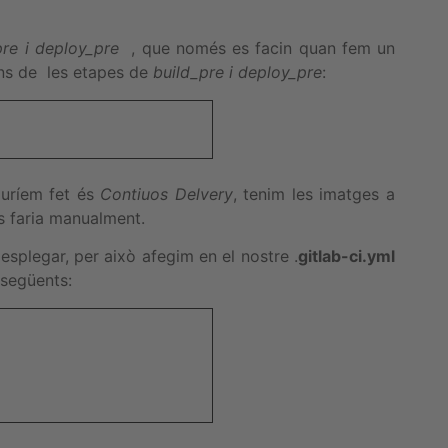
pre i deploy_pre
, que només es facin quan fem un
ins de les etapes de
build_pre i deploy_pre
:
auríem fet és
Contiuos Delvery
, tenim les imatges a
s faria manualment.
splegar, per això afegim en el nostre .
gitlab-ci.yml
 següents: