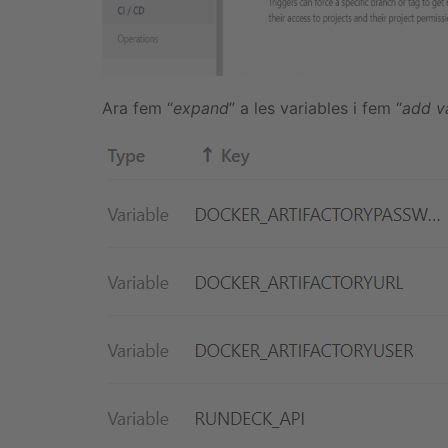
Ara fem “
expand
” a les variables i fem “
add v