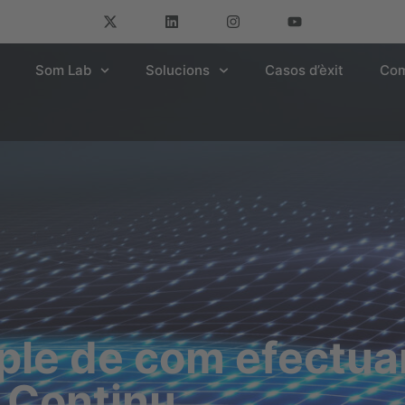
Som Lab
Solucions
Casos d’èxit
Com
le de com efectua
 Continu