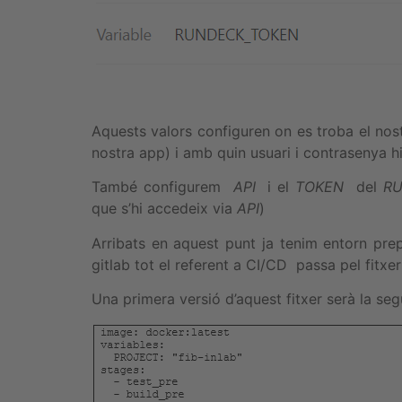
Aquests valors configuren on es troba el nost
nostra app) i amb quin usuari i contrasenya h
També configurem
API
i el
TOKEN
del
R
que s’hi accedeix via
API
)
Arribats en aquest punt ja tenim entorn pr
gitlab tot el referent a CI/CD passa pel fit
Una primera versió d’aquest fitxer serà la seg