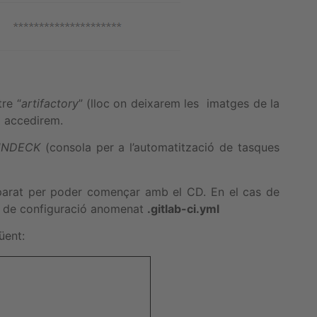
re “
artifactory
” (lloc on deixarem les imatges de la
i accedirem.
UNDECK
(consola per a l’automatització de tasques
eparat per poder començar amb el CD. En el cas de
xer de configuració anomenat
.gitlab-ci.yml
üent: