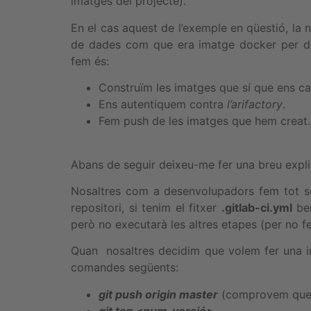
imatges del projecte).
En el cas aquest de l’exemple en qüestió, l
de dades com que era imatge docker per def
fem és:
Construïm les imatges que sí que ens ca
Ens autentiquem contra
l’arifactory
.
Fem push de les imatges que hem creat.
Abans de seguir deixeu-me fer una breu expli
Nosaltres com a desenvolupadors fem tot s
repositori, si tenim el fitxer
.gitlab-ci.yml
ben
però no executarà les altres etapes (per no 
Quan nosaltres decidim que volem fer una i
comandes següents:
git push origin master
(comprovem que 
git tag <num_versió>