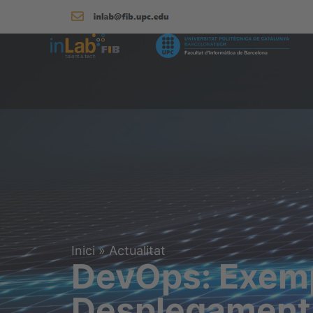
Inici
»
Actualitat
DevOps: Exemp
Desplegament