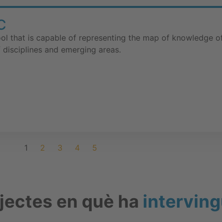
C
tool that is capable of representing the map of knowledge o
 disciplines and emerging areas.
1
2
3
4
5
ojectes en què ha
interving