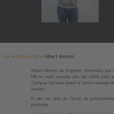
Inici
»
Comunitat
»
Albert
Renom
Albert Renom és Enginyer Informàtic per l
FIB on està vinculat des del 2009 però po
Campus Terrassa duent a terme tasques de s
xarxes.
El seu rol dins de l’inLab és principal
participa.