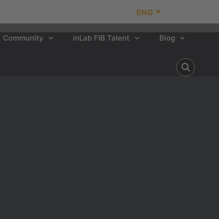
ENG
Community
inLab FIB Talent
Blog