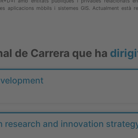
R+D+i amb entitats públiques i privades relacionats ens
les aplicacions mòbils i sistemes GIS. Actualment està re
nal de Carrera que ha
dirigi
evelopment
n research and innovation strateg