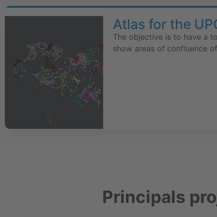
Atlas for the UP
The objective is to have a 
show areas of confluence of
Principals pr