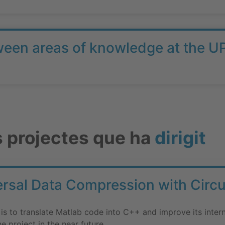
tween areas of knowledge at the U
s projectes que ha
dirigit
sal Data Compression with Circu
 is to translate Matlab code into C++ and improve its intern
he project in the near future.