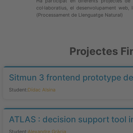
Ha participat en diferents projectes de 
col·laboratius, el desenvolupament web, 
(Processament de Llenguatge Natural)
Projectes Fi
Sitmun 3 frontend prototype d
Student:
Dídac Alsina
ATLAS : decision support tool i
Student:
Alexandre Gràcia