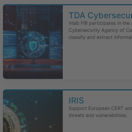
TDA Cybersecuri
inlab FIB participates in th
Cybersecurity Agency of Cat
classify and extract informa
IRIS
Support European CERT and 
threats and vulnerabilities.