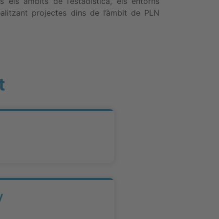
 els àmbits de l’estadística, els entorns
alitzant projectes dins de l’àmbit de PLN
t
y