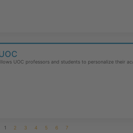
e UOC
allows UOC professors and students to personalize their aca
1
2
3
4
5
6
7