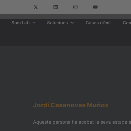
Som Lab
Solucions
Casos d’èxit
Com
Jordi
Casanovas
Muñoz
Aquesta persona ha acabat la seva estada am