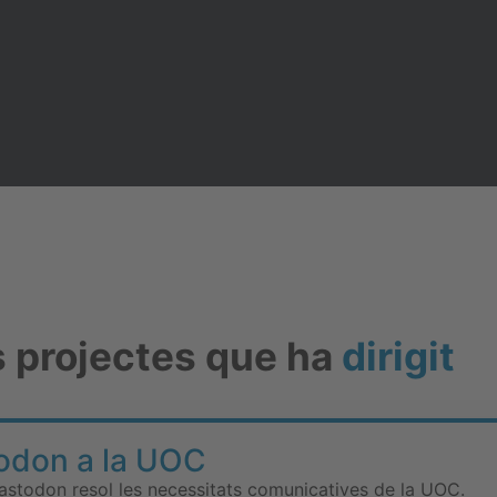
s projectes que ha
dirigit
odon a la UOC
astodon resol les necessitats comunicatives de la UOC.