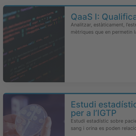
QaaS I: Qualifica
Analitzar, estàticament, l’e
mètriques que en permetin la
Estudi estadísti
per a l’IGTP
Estudi estadístic sobre pac
sang i orina es poden relaci