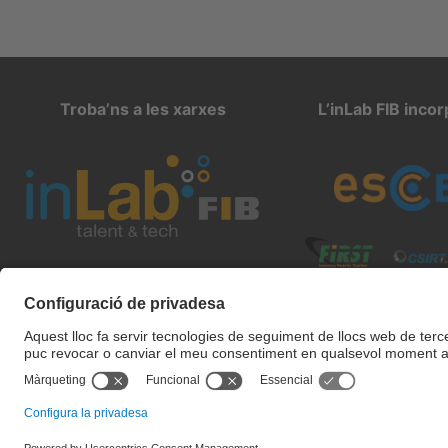
Troba’ns a les xarxes
L’inLab FIB inco
inlab@fib.upc.edu
Configuració de privadesa
Condicions