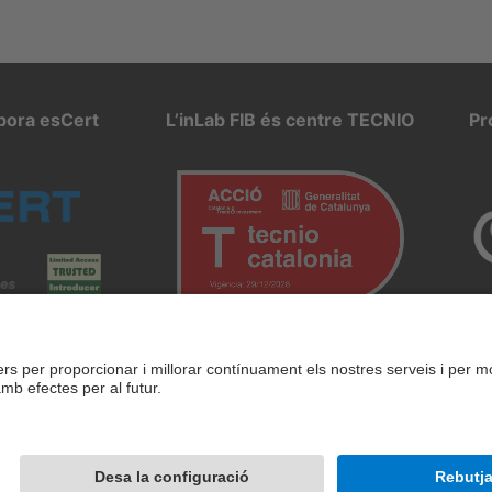
rpora esCert
L’inLab FIB és centre TECNIO
Pr
 d’ús
Intranet
© 20