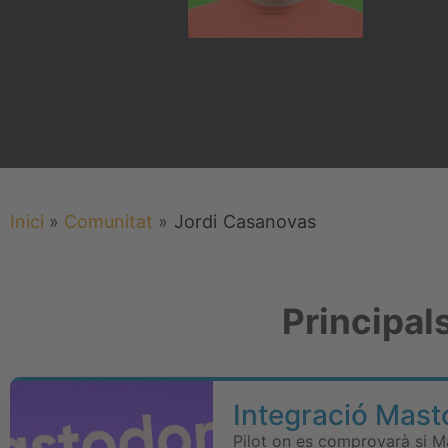
Inici
»
Comunitat
»
Jordi
Casanovas
Principal
Integració Mast
Pilot on es comprovarà si M