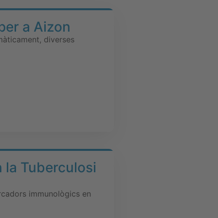
 per a Aizon
omàticament, diverses
n la Tuberculosi
arcadors immunològics en