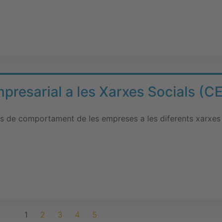
resarial a les Xarxes Socials (CE
ns de comportament de les empreses a les diferents xarxes 
1
2
3
4
5