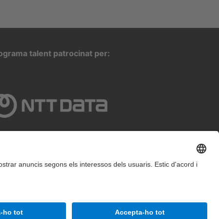
ograma talent patrocinat per:
25 inLab FIB Tots els drets reservats